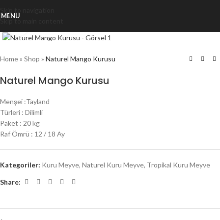
Skip to navigation
MENU
Skip to main content
Click to enlarge
Home
»
Shop
»
Naturel Mango Kurusu
Naturel Mango Kurusu
Menşei :Tayland
Türleri : Dilimli
Paket : 20 kg
Raf Ömrü : 12 / 18 Ay
Kategoriler:
Kuru Meyve
,
Naturel Kuru Meyve
,
Tropikal Kuru Meyve
Share: