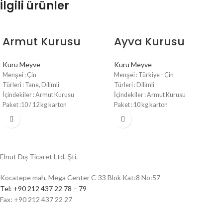
İlgili ürünler
Armut Kurusu
Ayva Kurusu
Kuru Meyve
Kuru Meyve
Menşei : Çin
Menşei : Türkiye - Çin
Türleri : Tane, Dilimli
Türleri : Dilimli
İçindekiler : Armut Kurusu
İçindekiler : Armut Kurusu
Paket :10 / 12 kg karton
Paket : 10 kg karton
Raf ömrü : 18-24 ay
Raf ömrü : 12-18 ay
Elnut Dış Ticaret Ltd. Şti.
Kocatepe mah, Mega Center C-33 Blok Kat:8 No:57
Tel: +90 212 437 22 78 – 79
Fax: +90 212 437 22 27