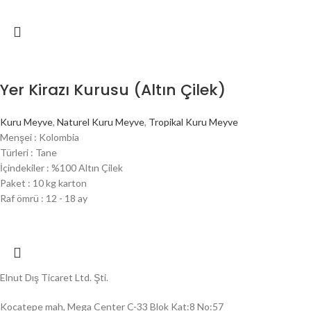
Yer Kirazı Kurusu (Altın Çilek)
Kuru Meyve
,
Naturel Kuru Meyve
,
Tropikal Kuru Meyve
Menşei : Kolombia
Türleri : Tane
İçindekiler : %100 Altın Çilek
Paket : 10 kg karton
Raf ömrü : 12 - 18 ay
Elnut Dış Ticaret Ltd. Şti.
Kocatepe mah, Mega Center C-33 Blok Kat:8 No:57