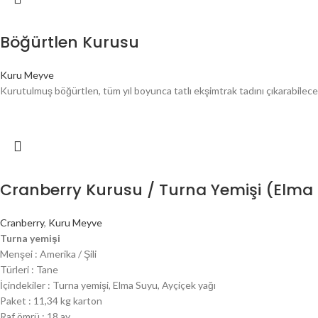
Böğürtlen Kurusu
Kuru Meyve
Kurutulmuş böğürtlen, tüm yıl boyunca tatlı ekşimtrak tadını çıkarabileceğ
Cranberry Kurusu / Turna Yemişi (Elma S
Cranberry
,
Kuru Meyve
Turna yemişi
Menşei : Amerika / Şili
Türleri : Tane
İçindekiler : Turna yemişi, Elma Suyu, Ayçiçek yağı
Paket : 11,34 kg karton
Raf ömrü : 18 ay