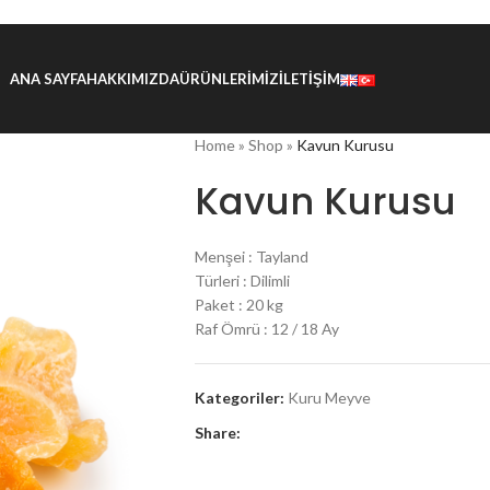
ANA SAYFA
HAKKIMIZDA
ÜRÜNLERIMIZ
İLETIŞIM
Home
»
Shop
»
Kavun Kurusu
Kavun Kurusu
Menşei : Tayland
Türleri : Dilimli
Paket : 20 kg
Raf Ömrü : 12 / 18 Ay
Kategoriler:
Kuru Meyve
Share: