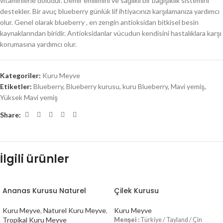
vitaminlerle doludur. Demir emilimini ve sağlıklı bir bağışıklık sistemini
destekler. Bir avuç blueberry günlük lif ihtiyacınızı karşılamanıza yardımcı
olur. Genel olarak blueberry , en zengin antioksidan bitkisel besin
kaynaklarından biridir. Antioksidanlar vücudun kendisini hastalıklara karşı
korumasına yardımcı olur.
Kategoriler:
Kuru Meyve
Etiketler:
Blueberry
,
Blueberry kurusu
,
kuru Blueberry
,
Mavi yemiş
,
Yüksek Mavi yemiş
Share:
İlgili ürünler
Ananas Kurusu Naturel
Çilek Kurusu
Kuru Meyve
,
Naturel Kuru Meyve
,
Kuru Meyve
Tropikal Kuru Meyve
Menşei
:
Türkiye / Tayland / Çin