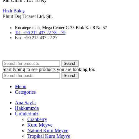
Raf Ömrü : 12 / 18 Ay
Hızlı Bakış
Elnut Dış Ticaret Ltd. Şti.
Kocatepe mah, Mega Center C-33 Blok Kat:8 No:57
Tel: +90 212 437 22 78 – 79
Fax: +90 212 437 22 27
Search
Start typing to see products you are looking for.
Search
Menu
Categories
Ana Sayfa
Hakkımızda
Ürünlerimiz
Cranberry
Kuru Meyve
Naturel Kuru Meyve
Tropikal Kuru Meyve