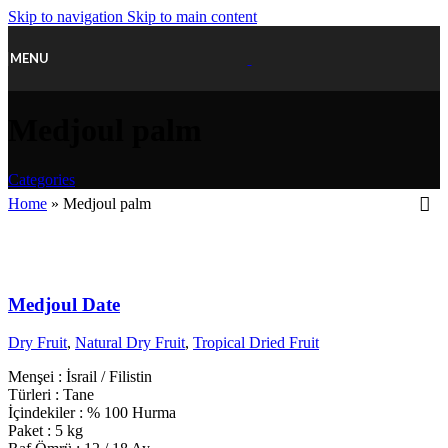
Skip to navigation
Skip to main content
MENU
Medjoul palm
Categories
Home
»
Medjoul palm
Medjoul Date
Dry Fruit
,
Natural Dry Fruit
,
Tropical Dried Fruit
Menşei : İsrail / Filistin
Türleri : Tane
İçindekiler : % 100 Hurma
Paket : 5 kg